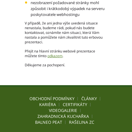
Ochrana osobních údajů – GDPR
nezobrazení požadované stránky mohl
Projekty
způsobit i krátkodobý výpadek na serveru
poskytovatele webhostingu
Video
Projekty
V případě, že ani jedna výše uvedená situace
nenastala, budeme rádi, pokud nás budete
kontaktovat, oznámíte nám situaci, která Vám
nastala a pomůžete nám zkvalitnit tuto erbovou
prezentaci.
Hlavní město Praha
Přejít na hlavní stránku webové prezentace
Středočeský kraj
můžete tímto
odkazem
.
Jihočeský kraj
Děkujeme za pochopení.
Plzeňský kraj
Karlovarský kraj
Ústecký kraj
Liberecký kraj
Královéhradecký kraj
OBCHODNÍ PODMÍNKY
ČLÁNKY
Pardubický kraj
KARIÉRA
CERTIFIKÁTY
Kraj Vysočina
VIDEOGALERIE
ZAHRADNICKÁ KUCHAŘKA
Jihomoravský kraj
BALNEO PEAT
RAŠELINA ZC
Olomoucký kraj
Zlínský kraj