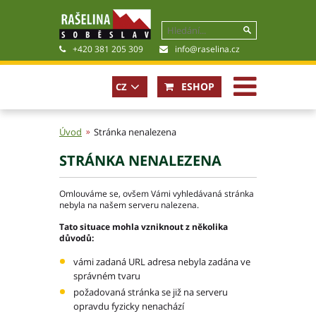
+420 381 205 309
info@raselina.cz
ESHOP
CZ
EN
Úvod
Stránka nenalezena
STRÁNKA NENALEZENA
Historie, současnost
Politika společnosti
Omlouváme se, ovšem Vámi vyhledávaná stránka
Obchodní podmínky
nebyla na našem serveru nalezena.
Pro akcionáře
Tato situace mohla vzniknout z několika
Kariéra
důvodů:
Certifikáty
vámi zadaná URL adresa nebyla zadána ve
Poradna
správném tvaru
Fotogalerie
požadovaná stránka se již na serveru
Soubory ke stažení
opravdu fyzicky nenachází