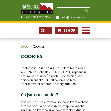
+420 381 205 309
info@raselina.cz
ESHOP
CZ
EN
Úvod
Cookies
COOKIES
Historie, současnost
Politika společnosti
Společnost
Rašelina a.s.
, se sídlem Na Pískách
Obchodní podmínky
488, 392 01 Soběslav, IČ 600 71 214, zapsaná u
Pro akcionáře
Krajského soudu v Českých Budějovicích pod
spisovou značkou B 620 používá na této
Kariéra
internetové prezentaci soubory
cookies.
Certifikáty
Poradna
Co jsou to cookies?
Fotogalerie
Cookies jsou malé textové soubory, které webová
Soubory ke stažení
stránka odesílá do prohlížeče, resp. do vašeho
zařízení, ze kterého si webové stránky aktuálně