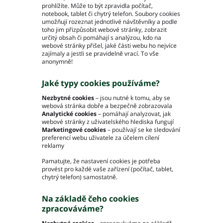
Ochrana osobních údajů – GDPR
prohlížíte. Může to být zpravidla počítač,
Projekty
notebook, tablet či chytrý telefon. Soubory cookies
umožňují rozeznat jednotlivé návštěvníky a podle
Video
toho jim přizpůsobit webové stránky, zobrazit
Projekty
určitý obsah či pomáhají s analýzou, kdo na
webové stránky přišel, jaké části webu ho nejvíce
zajímaly a jestli se pravidelně vrací. To vše
anonymně!
Hlavní město Praha
Jaké typy cookies používáme?
Středočeský kraj
Nezbytné cookies
–
jsou nutné k tomu, aby se
Jihočeský kraj
webová stránka dobře a bezpečně zobrazovala
Analytické cookies
– pomáhají analyzovat, jak
Plzeňský kraj
webové stránky z uživatelského hlediska fungují
Karlovarský kraj
Marketingové cookies
– používají se ke sledování
preferencí webu uživatele za účelem cílení
Ústecký kraj
reklamy
Liberecký kraj
Pamatujte, že nastavení cookies je potřeba
Královéhradecký kraj
provést pro každé vaše zařízení (počítač, tablet,
Pardubický kraj
chytrý telefon) samostatně.
Kraj Vysočina
Na základě čeho cookies
Jihomoravský kraj
zpracováváme?
Olomoucký kraj
Zlínský kraj