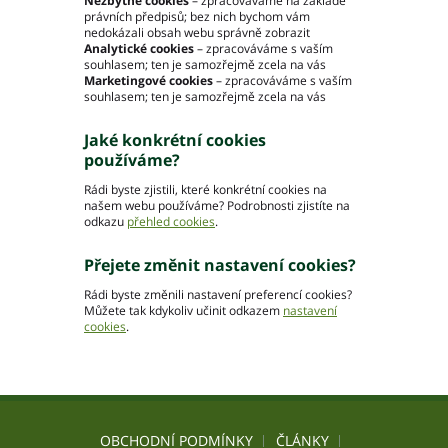
Nezbytné
cookies
– zpracováváme na
základě
právních předpisů; bez nich bychom vám
Moravskoslezský kraj
nedokázali obsah webu správně zobrazit
Slovenská republika
Analytické cookies
– zpracováváme s vaším
souhlasem; ten je samozřejmě zcela na vás
Marketingové cookies
– zpracováváme s vaším
souhlasem; ten je samozřejmě zcela na vás
Jaké konkrétní cookies
používáme?
Akce pivovaru
O pivovaru
Rádi byste zjistili, které konkrétní cookies na
našem webu používáme? Podrobnosti zjistíte na
Slavnostní otevření
odkazu
přehled cookies
.
Druhy piva
Ceník piva
Přejete změnit nastavení cookies?
Galerie
Rádi byste změnili nastavení preferencí cookies?
Můžete tak kdykoliv učinit odkazem
nastavení
cookies
.
Základní kontaktní údaje
Lidé ve firmě
Výrobní závody
Zahradní centra a podnikové prodejny
OBCHODNÍ PODMÍNKY
ČLÁNKY