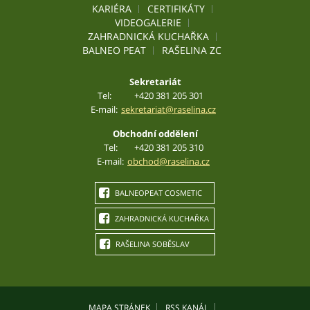
KARIÉRA
CERTIFIKÁTY
VIDEOGALERIE
ZAHRADNICKÁ KUCHAŘKA
BALNEO PEAT
RAŠELINA ZC
Sekretariát
Tel:
+420 381 205 301
E-mail:
sekretariat@raselina.cz
Obchodní oddělení
Tel:
+420 381 205 310
E-mail:
obchod@raselina.cz
BALNEOPEAT COSMETIC
ZAHRADNICKÁ KUCHAŘKA
RAŠELINA SOBĚSLAV
MAPA STRÁNEK
RSS KANÁL