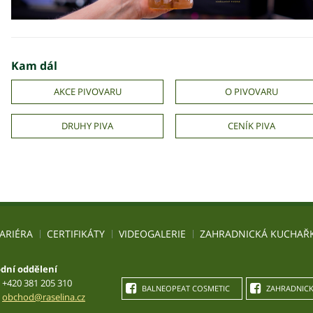
Kam dál
AKCE PIVOVARU
O PIVOVARU
DRUHY PIVA
CENÍK PIVA
ARIÉRA
CERTIFIKÁTY
VIDEOGALERIE
ZAHRADNICKÁ KUCHAŘ
dní oddělení
+420 381 205 310
BALNEOPEAT COSMETIC
ZAHRADNICK
obchod@raselina.cz