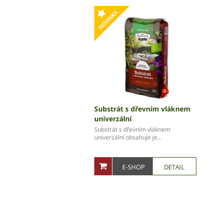
Substrát s dřevním vláknem
univerzální
Substrát s dřevním vláknem
univerzální obsahuje je...
E-SHOP
DETAIL