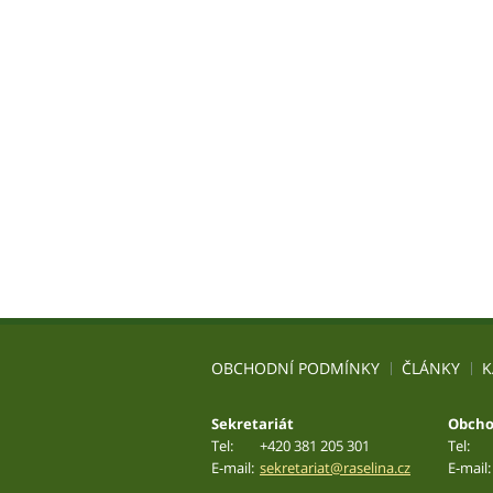
OBCHODNÍ PODMÍNKY
ČLÁNKY
K
Sekretariát
Obcho
Tel:
+420 381 205 301
Tel:
E-mail:
sekretariat@raselina.cz
E-mail: