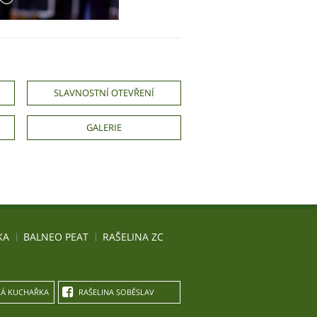
SLAVNOSTNÍ OTEVŘENÍ
GALERIE
KA
BALNEO PEAT
RAŠELINA ZC
Á KUCHAŘKA
RAŠELINA SOBĚSLAV