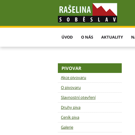
ÚVOD
O NÁS
AKTUALITY
N
PIVOVAR
Akce pivovaru
O pivovaru
Slavnostní otevření
Druhy piva
Ceník piva
Galerie