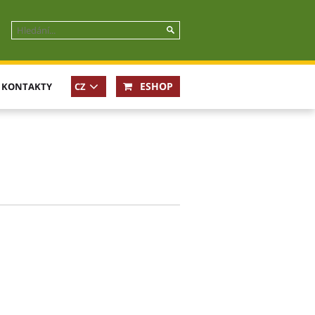
ESHOP
KONTAKTY
CZ
In case
of not
available
locale
EN