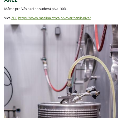
Máme pro Vás akci na sudová piva -30%.
Více
ZDE
https://www.raselina.cz/cs/pivovar/cenik-piva/