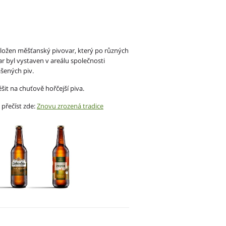
 založen měšťanský pivovar, který po různých
r byl vystaven v areálu společnosti
ašených piv.
šit na chuťově hořčejší piva.
 přečíst zde:
Znovu zrozená tradice