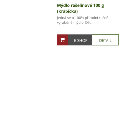
Mýdlo rašelinové 100 g
(krabička)
Jedná se o 100% přírodní ručně
vyráběné mýdlo. Dík...
E-SHOP
DETAIL