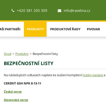
+420 381 205 309
info@raselina.cz
AŠI PARTNEŘI
PRODUKTY
PRODUKTOVÉ ŘADY
PIVOVAR
Úvod
Produkty
Bezpečnostní listy
BEZPEČNOSTNÍ LISTY
Na následujících odkazech najdete ke stažení kompletní
hobby katalog
a
CERERIT GSH NPK 8-13-11
Česká verze
Slovenská verze