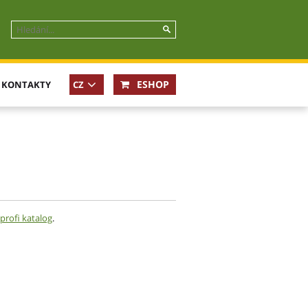
ESHOP
KONTAKTY
CZ
EN
profi katalog
.