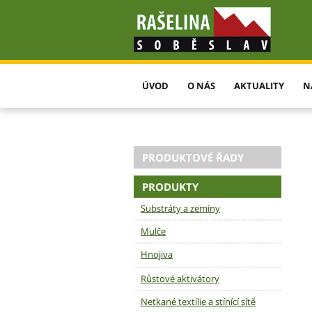
ÚVOD
O NÁS
AKTUALITY
N
PRODUKTOVÉ ŘADY
PRODUKTY
Substráty a zeminy
Mulče
Hnojiva
Růstové aktivátory
Netkané textílie a stínící sítě