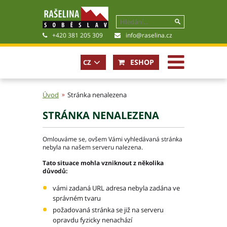
+420 381 205 309
info@raselina.cz
ESHOP
CZ
EN
Úvod
Stránka nenalezena
STRÁNKA NENALEZENA
Historie, současnost
Politika společnosti
Omlouváme se, ovšem Vámi vyhledávaná stránka
Obchodní podmínky
nebyla na našem serveru nalezena.
Pro akcionáře
Tato situace mohla vzniknout z několika
Kariéra
důvodů:
Certifikáty
vámi zadaná URL adresa nebyla zadána ve
Poradna
správném tvaru
Fotogalerie
požadovaná stránka se již na serveru
Soubory ke stažení
opravdu fyzicky nenachází