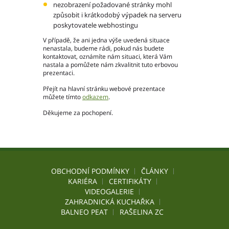
Ochrana osobních údajů – GDPR
nezobrazení požadované stránky mohl
Projekty
způsobit i krátkodobý výpadek na serveru
poskytovatele webhostingu
Video
Projekty
V případě, že ani jedna výše uvedená situace
nenastala, budeme rádi, pokud nás budete
kontaktovat, oznámíte nám situaci, která Vám
nastala a pomůžete nám zkvalitnit tuto erbovou
prezentaci.
Hlavní město Praha
Přejít na hlavní stránku webové prezentace
Středočeský kraj
můžete tímto
odkazem
.
Jihočeský kraj
Děkujeme za pochopení.
Plzeňský kraj
Karlovarský kraj
Ústecký kraj
Liberecký kraj
Královéhradecký kraj
OBCHODNÍ PODMÍNKY
ČLÁNKY
Pardubický kraj
KARIÉRA
CERTIFIKÁTY
Kraj Vysočina
VIDEOGALERIE
ZAHRADNICKÁ KUCHAŘKA
Jihomoravský kraj
BALNEO PEAT
RAŠELINA ZC
Olomoucký kraj
Zlínský kraj