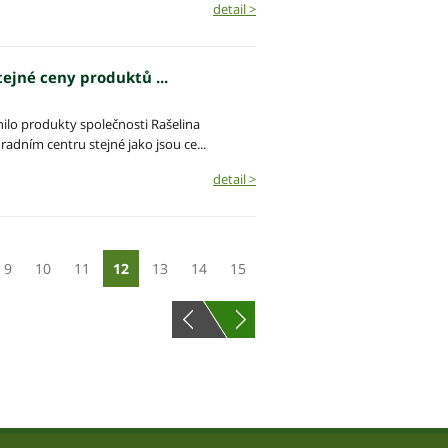
detail >
ejné ceny produktů ...
nilo produkty společnosti Rašelina
adním centru stejné jako jsou ce...
detail >
9
10
11
12
13
14
15