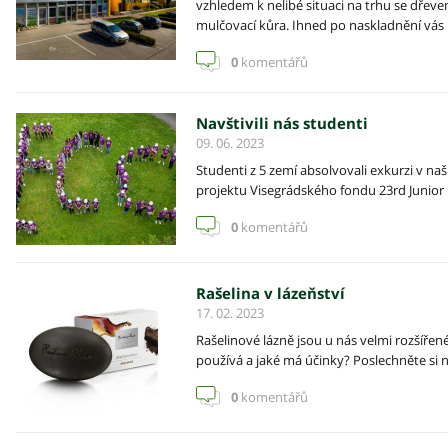
vzhledem k nelibé situaci na trhu se dře
mulčovací kůra. Ihned po naskladnění vás
0
komentářů
Navštivili nás studenti
09. 06. 2023
Studenti z 5 zemí absolvovali exkurzi v na
projektu Visegrádského fondu 23rd Junior E
0
komentářů
Rašelina v lázeňství
17. 02. 2023
Rašelinové lázně jsou u nás velmi rozšířené.
používá a jaké má účinky? Poslechněte si n
0
komentářů