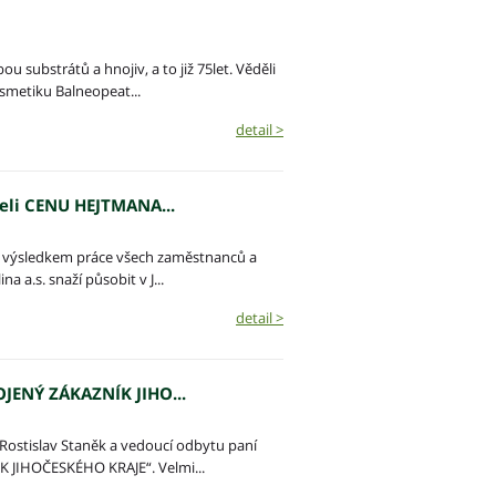
u substrátů a hnojiv, a to již 75let. Věděli
osmetiku Balneopeat...
detail >
želi CENU HEJTMANA...
je výsledkem práce všech zaměstnanců a
na a.s. snaží působit v J...
detail >
OJENÝ ZÁKAZNÍK JIHO...
. Rostislav Staněk a vedoucí odbytu paní
K JIHOČESKÉHO KRAJE“. Velmi...