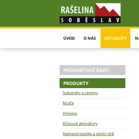
ÚVOD
O NÁS
AKTUALITY
N
PRODUKTOVÉ ŘADY
PRODUKTY
Substráty a zeminy
Mulče
Hnojiva
Růstové aktivátory
Netkané textílie a stínící sítě