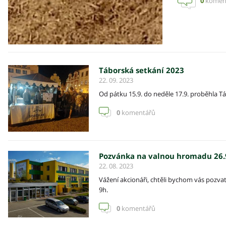
0
komen
Táborská setkání 2023
22. 09. 2023
Od pátku 15.9. do neděle 17.9. proběhla Tá
0
komentářů
Pozvánka na valnou hromadu 26.
22. 08. 2023
Vážení akcionáři, chtěli bychom vás pozv
9h.
0
komentářů