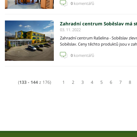
0
komentářů
Zahradní centrum Soběslav má st
03. 11. 2022
Zahradní centrum Rašelina - Soběslav zlev
Soběslav. Ceny těchto produktů jsou v zahr
0
komentářů
(
133 - 144
z 176)
1
2
3
4
5
6
7
8