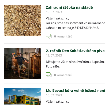
Zahradní štěpka na skladě
19. 07. 2023
Vážení zákazníci,
rozšířili jsme náš sortiment volně loženéh
zahradním centru je 849 Kč s DPH/m3.
0
komentářů
2. ročník Den Soběslavského pivo
12. 07. 2023
Děkujeme všem návstěvníkům a kapelám za s
Foto níže.
0
komentářů
Mulčovací kůra volně ložená nen
10. 07. 2023
Vážení zákazníci,