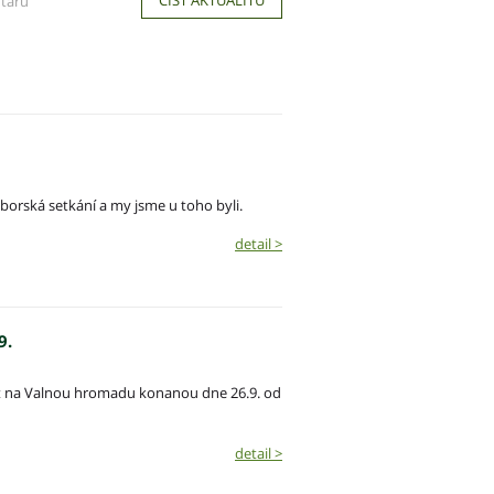
ČÍST AKTUALITU
tářů
borská setkání a my jsme u toho byli.
detail >
9.
at na Valnou hromadu konanou dne 26.9. od
detail >