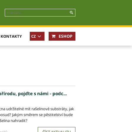
ESHOP
KONTAKTY
CZ
In case
of not
available
locale
EN
řírodu, pojďte s námi - podc...
a udržitelné mít rašelinové substráty, jak
oposud? Jakým směrem se pěstitelství bude
ašelina nahradit?