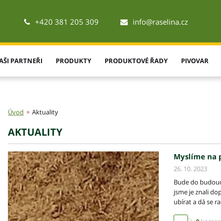
+420 381 205 309
info@raselina.cz
AŠI PARTNEŘI
PRODUKTY
PRODUKTOVÉ ŘADY
PIVOVAR
Úvod
Aktuality
AKTUALITY
Myslíme na p
26. 10. 2023
Bude do budoucn
jsme je znali d
ubírat a dá se r