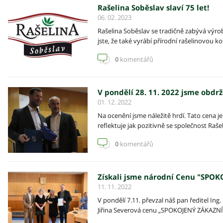
Rašelina Soběslav slaví 75 let!
06. 02. 2023
Rašelina Soběslav se tradičně zabývá výrobo
jste, že také vyrábí přírodní rašelinovou k
0
komentářů
V pondělí 28. 11. 2022 jsme obdr
01. 12. 2022
Na ocenění jsme náležitě hrdí. Tato cena 
reflektuje jak pozitivně se společnost Rašeli
0
komentářů
Získali jsme národní Cenu "SPOK
11. 11. 2022
V pondělí 7.11. převzal náš pan ředitel Ing
Jiřina Severová cenu „SPOKOJENÝ ZÁKAZNÍ