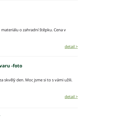
o materiálu o zahradní štěpku. Cena v
detail >
varu -foto
kvělý den. Moc jsme si to s vámi užili.
detail >
í