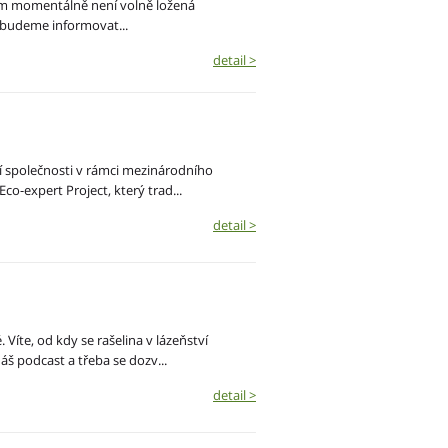
vem momentálně není volně ložená
 budeme informovat...
detail >
ší společnosti v rámci mezinárodního
co-expert Project, který trad...
detail >
 Víte, od kdy se rašelina v lázeňství
áš podcast a třeba se dozv...
detail >