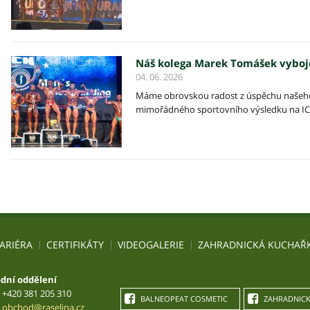
Náš kolega Marek Tomášek vybojo
04. 06. 2026
Máme obrovskou radost z úspěchu našeho
mimořádného sportovního výsledku na ICN
ARIÉRA
CERTIFIKÁTY
VIDEOGALERIE
ZAHRADNICKÁ KUCHAŘ
dní oddělení
+420 381 205 310
BALNEOPEAT COSMETIC
ZAHRADNICK
obchod@raselina.cz