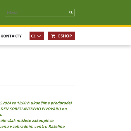
ESHOP
KONTAKTY
CZ
.6.2024 ve 12:00 h ukončíme předprodej
a DEN SOBĚSLAVSKÉHO PIVOVARU na
u.
stále však můžete zakoupit za
cenu v zahradním centru Rašelina