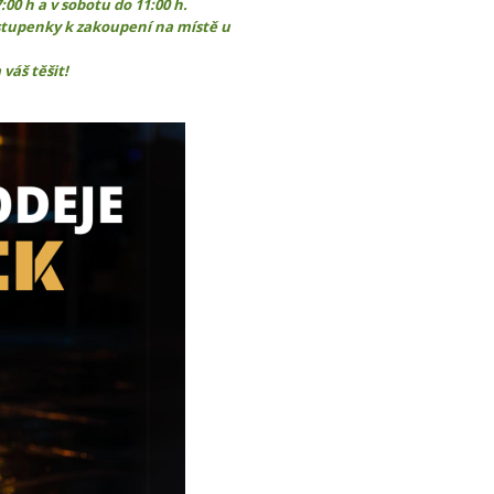
:00 h a v sobotu do 11:00 h.
tupenky k zakoupení na místě u
váš těšit!