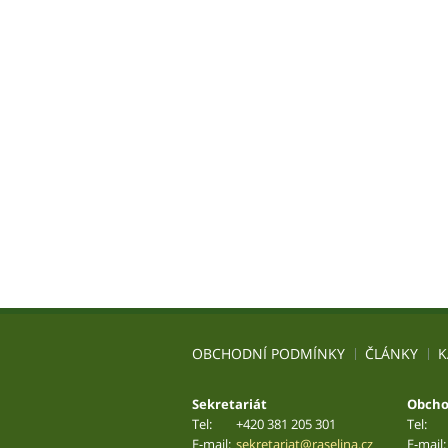
OBCHODNÍ PODMÍNKY
ČLÁNKY
K
Sekretariát
Obcho
Tel:
+420 381 205 301
Tel:
E-mail:
sekretariat@raselina.cz
E-mail: