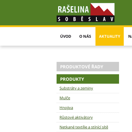
ÚVOD
O NÁS
AKTUALITY
N
PRODUKTOVÉ ŘADY
PRODUKTY
Substráty a zeminy
Mulče
Hnojiva
Růstové aktivátory
Netkané textílie a stínící sítě