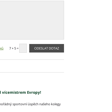
ajů
7 + 5 =
l vícemistrem Evropy!
mimořádný sportovní úspěch našeho kolegy