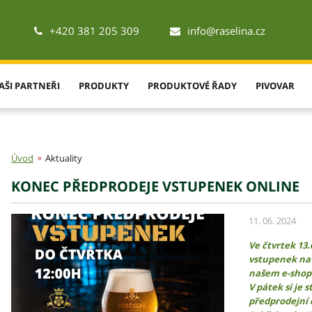
+420 381 205 309
info@raselina.cz
AŠI PARTNEŘI
PRODUKTY
PRODUKTOVÉ ŘADY
PIVOVAR
Úvod
Aktuality
KONEC PŘEDPRODEJE VSTUPENEK ONLINE
11. 06. 2024
Ve čtvrtek 13
vstupenek n
našem e-shop
V pátek si je 
předprodejní 