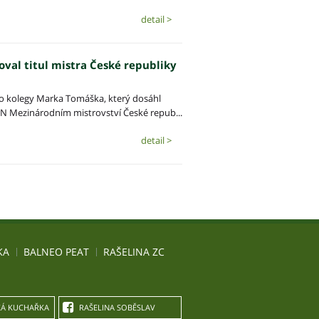
detail >
val titul mistra České republiky
 kolegy Marka Tomáška, který dosáhl
 Mezinárodním mistrovství České repub...
detail >
KA
BALNEO PEAT
RAŠELINA ZC
Á KUCHAŘKA
RAŠELINA SOBĚSLAV