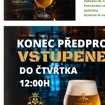
Soběslav do 17
Poté budou vs
pokladny.
Budeme se na 