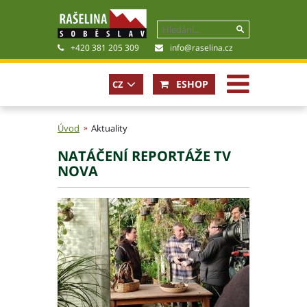
+420 381 205 309
info@raselina.cz
ESHOP
CZ
Úvod
Aktuality
NATÁČENÍ REPORTÁŽE TV
Historie, současnost
NOVA
Politika společnosti
Obchodní podmínky
Pro akcionáře
Kariéra
Certifikáty
Poradna
Fotogalerie
Soubory ke stažení