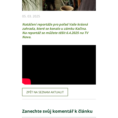
Ochrana osobních údajů – GDPR
Projekty
Video
05. 03. 2025
Projekty
Natáčení reportáže pro pořad Vaše krásná
zahrada, které se konalo u zámku Kačina.
Na reportáž se můžete těšit 6.4.2025 na TV
Nova.
Hlavní město Praha
Středočeský kraj
Jihočeský kraj
Plzeňský kraj
Karlovarský kraj
Ústecký kraj
Liberecký kraj
Královéhradecký kraj
Pardubický kraj
ZPĚT NA SEZNAM AKTUALIT
Kraj Vysočina
Jihomoravský kraj
Zanechte svůj komentář k článku
Olomoucký kraj
Zlínský kraj