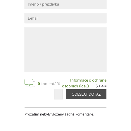
Moravskoslezský kraj
Slovenská republika
Akce pivovaru
O pivovaru
Slavnostní otevření
Druhy piva
Ceník piva
Informace o ochraně
Galerie
0
komentářů
osobních údajů
5 + 4 =
Základní kontaktní údaje
Lidé ve firmě
Výrobní závody
Prozatím nebyly vloženy žádné komentáře.
Zahradní centra a podnikové prodejny