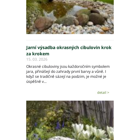
Jarní výsadba okrasných cibulovin krok
za krokem
15. 03. 2026
Okrasné cibuloviny jsou každoročním symbolem
jara, přinášejí do zahrady první barvy a vůně. I
když se tradičně sázejí na podzim, je možné je
úspěšně v...
detail >