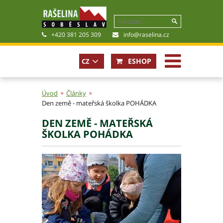
+420 381 205 309
info@raselina.cz
ESHOP
CZ
Úvod
Články
Den země - mateřská školka POHÁDKA
Historie, současnost
DEN ZEMĚ - MATEŘSKÁ
Politika společnosti
ŠKOLKA POHÁDKA
Obchodní podmínky
Pro akcionáře
Kariéra
Certifikáty
Poradna
Fotogalerie
Soubory ke stažení