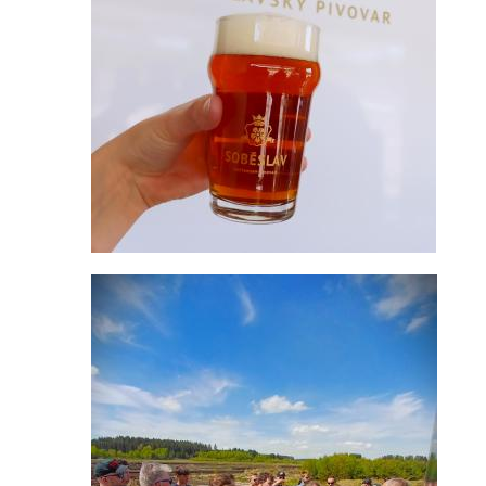
Moravskoslezský kraj
Slovenská republika
Akce pivovaru
O pivovaru
Slavnostní otevření
Druhy piva
Ceník piva
Galerie
Základní kontaktní údaje
Lidé ve firmě
Výrobní závody
Zahradní centra a podnikové prodejny