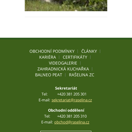
OBCHODNÍ PODMÍNKY
ČLÁNKY
KARIÉRA
CERTIFIKÁTY
VIDEOGALERIE
ZAHRADNICKÁ KUCHAŘKA
BALNEO PEAT
RAŠELINA ZC
Sekretariát
Tel:
+420 381 205 301
E-mail:
sekretariat@raselina.cz
Obchodní oddělení
Tel:
+420 381 205 310
E-mail:
obchod@raselina.cz