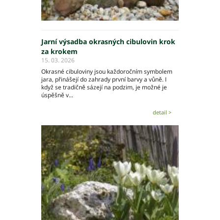
Jarní výsadba okrasných cibulovin krok
za krokem
15. 03. 2026
Okrasné cibuloviny jsou každoročním symbolem
jara, přinášejí do zahrady první barvy a vůně. I
když se tradičně sázejí na podzim, je možné je
úspěšně v...
detail >