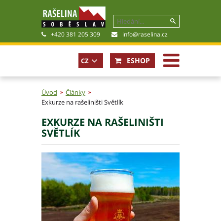
+420 381 205 309
info@raselina.cz
ESHOP
CZ
Úvod
Články
Exkurze na rašeliništi Světlík
Historie, současnost
EXKURZE NA RAŠELINIŠTI
Politika společnosti
SVĚTLÍK
Obchodní podmínky
Pro akcionáře
Kariéra
Certifikáty
Poradna
Fotogalerie
Soubory ke stažení