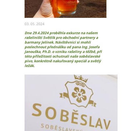
Ochrana osobních údajů – GDPR
Projekty
Video
Projekty
03. 05. 2024
Dne 29.4.2024 proběhla exkurze na našem
rašeliništi Světlík pro obchodní partnery a
barmany Jelínek. Návštěvnici si mohli
Hlavní město Praha
poslechnout přednášku od pana Ing. Josefa
Janouška, Ph.D. o vzniku rašeliny a těžbě, při
Středočeský kraj
této příležitosti ochutnali naše soběslavské
Jihočeský kraj
pivo, konkrétně nakuřovaný speciál a světlý
ležák.
Plzeňský kraj
Karlovarský kraj
Ústecký kraj
Liberecký kraj
Královéhradecký kraj
Pardubický kraj
Kraj Vysočina
Jihomoravský kraj
Olomoucký kraj
Zlínský kraj