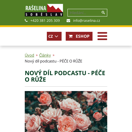
+420 381 205 309
info@raselina.cz
ESHOP
CZ
Úvod
Články
Nový díl podcastu - PÉČE O RŮŽE
Historie, současnost
NOVÝ DÍL PODCASTU - PÉČE
Politika společnosti
O RŮŽE
Obchodní podmínky
Pro akcionáře
Kariéra
Certifikáty
Poradna
Fotogalerie
Soubory ke stažení