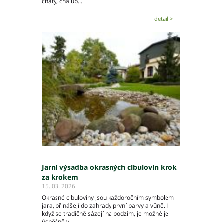
chaty, chalup...
detail >
Jarní výsadba okrasných cibulovin krok
za krokem
15. 03. 2026
Okrasné cibuloviny jsou každoročním symbolem
jara, přinášejí do zahrady první barvy a vůně. I
když se tradičně sázejí na podzim, je možné je
úspěšně v...