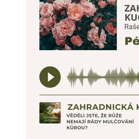
Moravskoslezský kraj
Slovenská republika
Akce pivovaru
O pivovaru
Slavnostní otevření
Druhy piva
Ceník piva
Galerie
Základní kontaktní údaje
Lidé ve firmě
Výrobní závody
Zahradní centra a podnikové prodejny