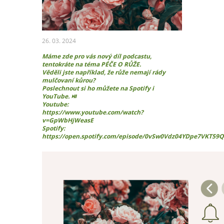
Ochrana osobních údajů – GDPR
Projekty
Video
Projekty
26. 03. 2024
Máme zde pro vás nový díl podcastu,
tentokráte na téma PÉČE O RŮŽE.
Věděli jste například, že růže nemají rády
Hlavní město Praha
mulčovaní kůrou?
Poslechnout si ho můžete na Spotify i
Středočeský kraj
YouTube. ⏯
Jihočeský kraj
Youtube:
https://www.youtube.com/watch?
Plzeňský kraj
v=GpWbHjWeasE
Karlovarský kraj
Spotify:
https://open.spotify.com/episode/0vSw0Vdz04YDpe7VKT59Q
Ústecký kraj
Liberecký kraj
Královéhradecký kraj
Pardubický kraj
Kraj Vysočina
Jihomoravský kraj
Olomoucký kraj
Zlínský kraj