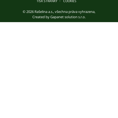
TISK STRÁNKY
COOKIES
© 2026 Rašelina a.s., všechna práva vyhrazena,
Created by
Gapanet solution s.r.o.