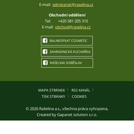
E-mail:
sekretariat@raselina.cz
Obchodní oddělení
Tel:
+420 381 205 310
E-mail:
obchod@raselina.cz
BALNEOPEAT COSMETIC
ZAHRADNICKÁ KUCHAŘKA
RAŠELINA SOBĚSLAV
MAPA STRÁNEK
RSS KANÁL
TISK STRÁNKY
COOKIES
© 2026 Rašelina a.s., všechna práva vyhrazena,
Created by
Gapanet solution s.r.o.