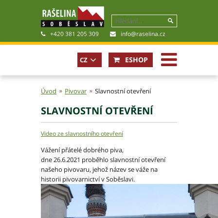
+420 381 205 309
info@raselina.cz
ESHOP
CZ
In case
of not
Úvod
Pivovar
Slavnostní otevření
available
locale
SLAVNOSTNÍ OTEVŘENÍ
EN
Historie, současnost
Politika společnosti
Video ze slavnostního otevření
Obchodní podmínky
Pro akcionáře
Vážení přátelé dobrého piva,
dne 26.6.2021 proběhlo slavnostní otevření
Kariéra
našeho pivovaru, jehož název se váže na
Certifikáty
historii pivovarnictví v Soběslavi.
Poradna
Fotogalerie
Soubory ke stažení