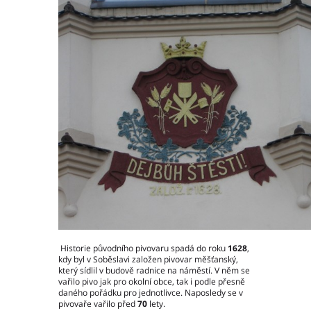
Ochrana osobních údajů – GDPR
Projekty
Video
Projekty
Hlavní město Praha
Středočeský kraj
Jihočeský kraj
Plzeňský kraj
Karlovarský kraj
Ústecký kraj
Liberecký kraj
Královéhradecký kraj
Pardubický kraj
Historie původního pivovaru spadá do roku
1628
,
Kraj Vysočina
kdy byl v Soběslavi založen pivovar měšťanský,
který sídlil v budově radnice na náměstí. V něm se
Jihomoravský kraj
vařilo pivo jak pro okolní obce, tak i podle přesně
Olomoucký kraj
daného pořádku pro jednotlivce. Naposledy se v
pivovaře vařilo před
70
lety.
Zlínský kraj