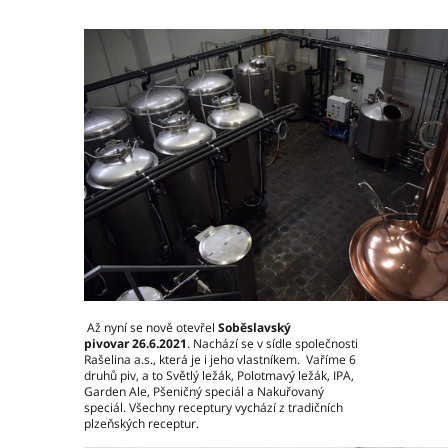
Moravskoslezský kraj
Slovenská republika
Akce pivovaru
O pivovaru
Slavnostní otevření
Druhy piva
Ceník piva
Galerie
Až nyní se nově otevřel
Soběslavský
Základní kontaktní údaje
pivovar 26.6.2021
. Nachází se v sídle společnosti
Lidé ve firmě
Rašelina a.s., která je i jeho vlastníkem. Vaříme 6
druhů piv, a to Světlý ležák, Polotmavý ležák, IPA,
Výrobní závody
Garden Ale, Pšeničný speciál a Nakuřovaný
Zahradní centra a podnikové prodejny
speciál. Všechny receptury vychází z tradičních
plzeňských receptur.