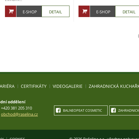
E-SHOP
DETAIL
E-SHOP
DETAIL
ARIÉRA
CERTIFIKÁTY
VIDEOGALERIE
ZAHRADNICKÁ KUCHAŘ
dní oddělení
+420 381 205 310
BALNEOPEAT COSMETIC
ZAHRADNICK
obchod@raselina.cz