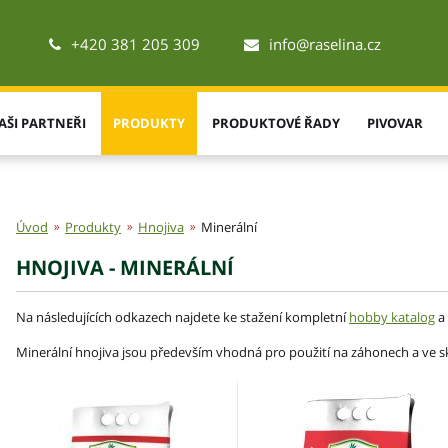
+420 381 205 309
info@raselina.cz
AŠI PARTNEŘI
PRODUKTY
PRODUKTOVÉ ŘADY
PIVOVAR
Úvod
Produkty
Hnojiva
Minerální
HNOJIVA - MINERÁLNÍ
Na následujících odkazech najdete ke stažení kompletní
hobby katalog
a
Minerální hnojiva jsou především vhodná pro použití na záhonech a ve sk