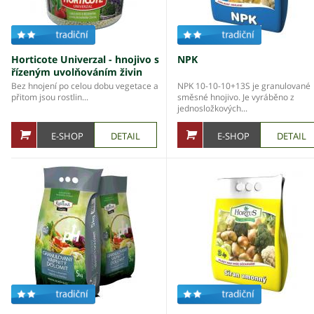
Horticote Univerzal - hnojivo s
NPK
řízeným uvolňováním živin
Bez hnojení po celou dobu vegetace a
NPK 10-10-10+13S je granulované
přitom jsou rostlin...
směsné hnojivo. Je vyráběno z
jednosložkových...
E-SHOP
DETAIL
E-SHOP
DETAIL