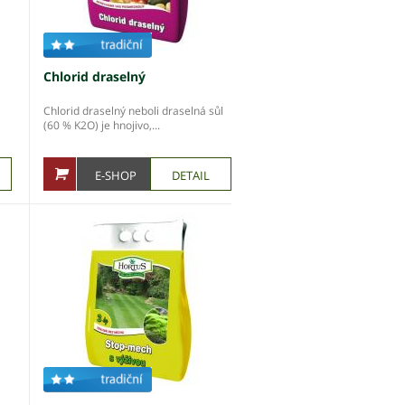
Chlorid draselný
Chlorid draselný neboli draselná sůl
(60 % K2O) je hnojivo,...
E-SHOP
DETAIL