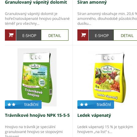
Granulovaný vápnitý dolomit
Síran amonný
Granulovaný vápnitý dolomit je
Síran amonný obsahuje min. 20,6 
hořečnatovápenaté hnojivo používané
amonného, dlouhodobě působícího
téměř pro všechny...
dusíku...
E-SHOP
DETAIL
E-SHOP
DETAIL
Trávníkové hnojivo NPK 15-5-5
Ledek vápenatý
Hnojivo na trávník je speciální
Ledek vápenatý 15 % je typickým
granulované hnojivo se stopovými
hnojivem „na list“ s...
živinami...