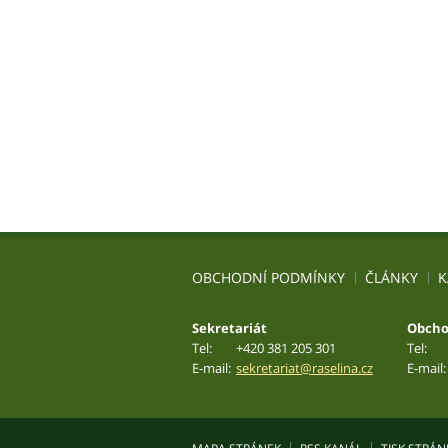
OBCHODNÍ PODMÍNKY
ČLÁNKY
K
Sekretariát
Obcho
Tel:
+420 381 205 301
Tel:
E-mail:
sekretariat@raselina.cz
E-mail: