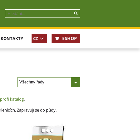
ESHOP
KONTAKTY
CZ
EN
Všechny řady
profi katalog
.
lenících. Zapravují se do půdy.