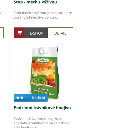
Stop - mech s výživou
%
Stop-mech s výživou je hnojivo, které
obsahuje hned dva bonusy...
E-SHOP
DETAIL
Podzimní trávníkové hnojivo
Podzimní trávníkové hnojivo je
speciální granulované vícesložkové
NPK hnojivo se...