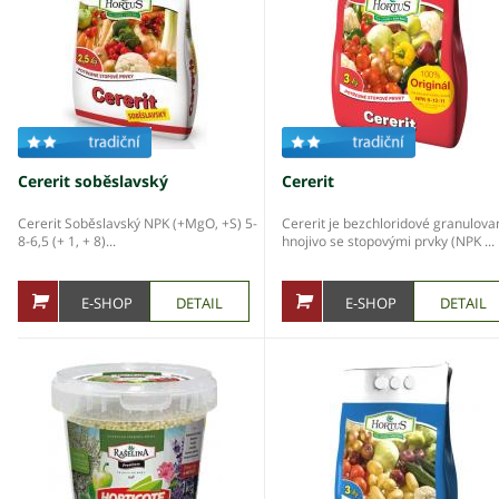
Cererit soběslavský
Cererit
Cererit Soběslavský NPK (+MgO, +S) 5-
Cererit je bezchloridové granulova
8-6,5 (+ 1, + 8)...
hnojivo se stopovými prvky (NPK ...
E-SHOP
DETAIL
E-SHOP
DETAIL