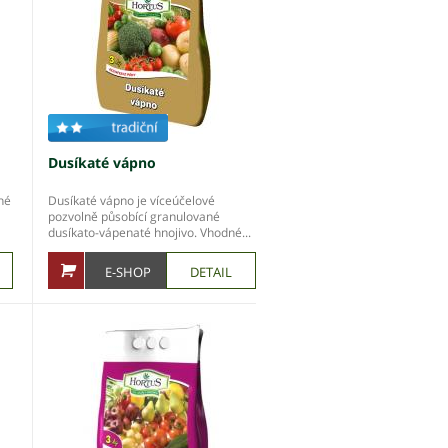
Dusíkaté vápno
né
Dusíkaté vápno je víceúčelové
pozvolně působící granulované
dusíkato-vápenaté hnojivo. Vhodné...
E-SHOP
DETAIL