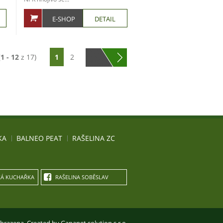
E-SHOP
DETAIL
(
1 - 12
z 17)
1
2
KA
BALNEO PEAT
RAŠELINA ZC
Á KUCHAŘKA
RAŠELINA SOBĚSLAV