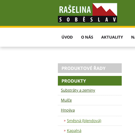
ÚVOD
O NÁS
AKTUALITY
N
PRODUKTOVÉ ŘADY
PRODUKTY
Substráty a zeminy
Mulče
Hnojiva
Směsná (blendová)
Kapalná