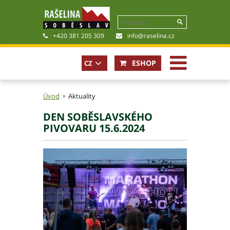
+420 381 205 309
info@raselina.cz
ESHOP
CZ
Úvod
Aktuality
DEN SOBĚSLAVSKÉHO
Historie, současnost
PIVOVARU 15.6.2024
Politika společnosti
Obchodní podmínky
Pro akcionáře
Kariéra
Certifikáty
Poradna
Fotogalerie
Soubory ke stažení