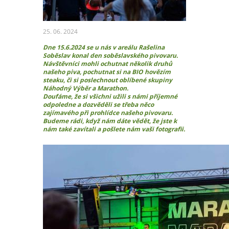
Ochrana osobních údajů – GDPR
Projekty
Video
25. 06. 2024
Projekty
Dne 15.6.2024 se u nás v areálu Rašelina
Soběslav konal den soběslavského pivovaru.
Návštěvníci mohli ochutnat několik druhů
našeho piva, pochutnat si na BIO hovězím
steaku, či si poslechnout oblíbené skupiny
Hlavní město Praha
Náhodný Výběr a Marathon.
Středočeský kraj
Doufáme, že si všichni užili s námi příjemné
odpoledne a dozvěděli se třeba něco
Jihočeský kraj
zajímavého při prohlídce našeho pivovaru.
Plzeňský kraj
Budeme rádi, když nám dáte vědět, že jste k
nám také zavítali a pošlete nám vaši fotografii.
Karlovarský kraj
Ústecký kraj
Liberecký kraj
Královéhradecký kraj
Pardubický kraj
Kraj Vysočina
Jihomoravský kraj
Olomoucký kraj
Zlínský kraj