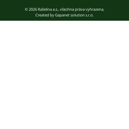
© 2026 Rašelina a.s., všechna práva vyhrazena,
Created by
Gapanet solution s.r.o.