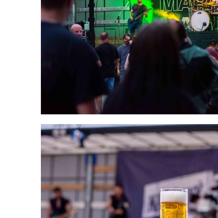
Moravskoslezský kraj
Slovenská republika
Akce pivovaru
O pivovaru
Slavnostní otevření
Druhy piva
Ceník piva
Galerie
Základní kontaktní údaje
Lidé ve firmě
Výrobní závody
Zahradní centra a podnikové prodejny