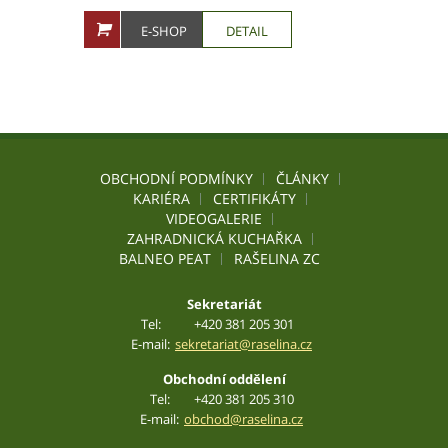
E-SHOP
DETAIL
OBCHODNÍ PODMÍNKY
ČLÁNKY
KARIÉRA
CERTIFIKÁTY
VIDEOGALERIE
ZAHRADNICKÁ KUCHAŘKA
BALNEO PEAT
RAŠELINA ZC
Sekretariát
Tel:
+420 381 205 301
E-mail:
sekretariat@raselina.cz
Obchodní oddělení
Tel:
+420 381 205 310
E-mail:
obchod@raselina.cz