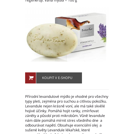
regenerují. Váha mýdla = 100 g
Ochrana osobních údajů – GDPR
Projekty
Video
Projekty
Hlavní město Praha
Středočeský kraj
Jihočeský kraj
Plzeňský kraj
Karlovarský kraj
KOUPIT V E-SHOPU
Ústecký kraj
Liberecký kraj
Přírodní levandulové mýdlo je vhodné pro všechny
Královéhradecký kraj
typy pleti, zejména pro suchou a citlivou pokožku.
Pardubický kraj
Levandule nejen krásně voní, ale má také skvělé
hojivé účinky. Pomáhá hojit ranky, zmírňovat
Kraj Vysočina
záněty a působí proti mikrobům. Vůně levandule
Jihomoravský kraj
nám dále pomáhá mírnit stres všedního dne a
odbourávat napětí. Obsahuje esenciální olej a
Olomoucký kraj
sušené květy Levandule lékařské, které
Zlínský kraj