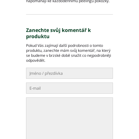
napomáhají ke každodennímu peelingu pokožky.
Moravskoslezský kraj
Slovenská republika
Zanechte svůj komentář k
produktu
Pokud Vás zajímají další podrobnosti o tomto
Akce pivovaru
produktu, zanechte mám svůj komentář, na který
se budeme v brzské době snažit co nejpodrobněji
O pivovaru
odpovědět.
Slavnostní otevření
Druhy piva
Ceník piva
Galerie
Základní kontaktní údaje
Lidé ve firmě
Výrobní závody
Zahradní centra a podnikové prodejny