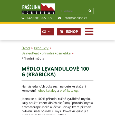
+420 381 205 309
info@raselina.cz
ESHOP
CZ
EN
Úvod
Produkty
BalneoPeat - přírodní kosmetika
Přírodní mýdla
Historie, současnost
Politika společnosti
MÝDLO LEVANDULOVÉ 100
Obchodní podmínky
G (KRABIČKA)
Pro akcionáře
Kariéra
Na následujících odkazech najdete ke stažení
kompletní
hobby katalog
a
profi katalog
.
Certifikáty
Poradna
Jedná se o 100% přírodní ručně vyráběné mýdlo.
Díky použití esenciálních olejů mají přírodní mýdla
Fotogalerie
aromaterapeutické a léčivé účinky, které příznivě
Soubory ke stažení
ovlivňují naši pokožku i mysl. Pokožku vyživují a