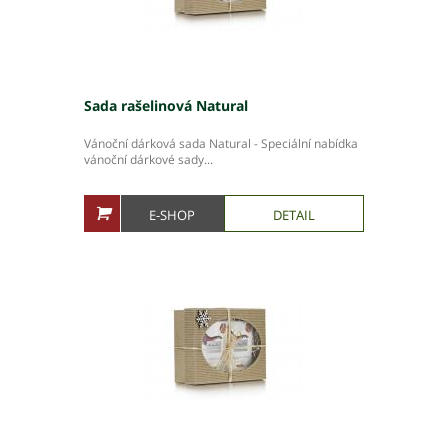
Moravskoslezský kraj
Slovenská republika
Sada rašelinová Natural
Vánoční dárková sada Natural - Speciální nabídka
Akce pivovaru
vánoční dárkové sady...
O pivovaru
Slavnostní otevření
E-SHOP
DETAIL
Druhy piva
Ceník piva
Galerie
Základní kontaktní údaje
Lidé ve firmě
Výrobní závody
Zahradní centra a podnikové prodejny