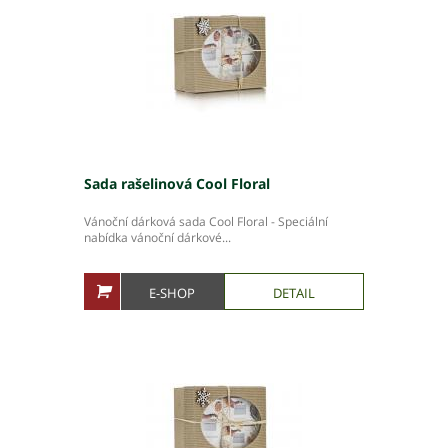
Ochrana osobních údajů – GDPR
Projekty
Video
Projekty
Hlavní město Praha
Středočeský kraj
Sada rašelinová Cool Floral
Jihočeský kraj
Vánoční dárková sada Cool Floral - Speciální
Plzeňský kraj
nabídka vánoční dárkové...
Karlovarský kraj
Ústecký kraj
E-SHOP
DETAIL
Liberecký kraj
Královéhradecký kraj
Pardubický kraj
Kraj Vysočina
Jihomoravský kraj
Olomoucký kraj
Zlínský kraj