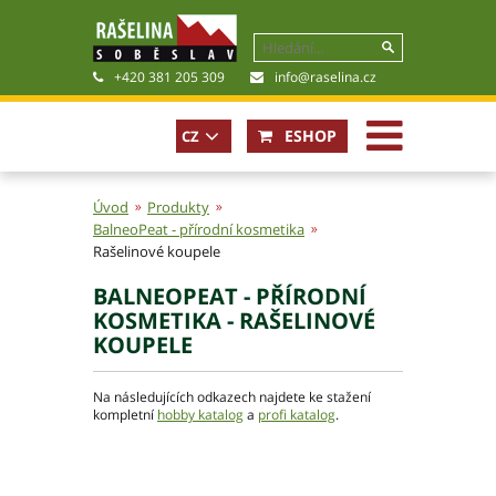
+420 381 205 309
info@raselina.cz
ESHOP
CZ
In case
of not
Úvod
Produkty
available
BalneoPeat - přírodní kosmetika
locale
Rašelinové koupele
EN
Historie, současnost
Politika společnosti
BALNEOPEAT - PŘÍRODNÍ
Obchodní podmínky
KOSMETIKA - RAŠELINOVÉ
Pro akcionáře
KOUPELE
Kariéra
Certifikáty
Na následujících odkazech najdete ke stažení
kompletní
hobby katalog
a
profi katalog
.
Poradna
Fotogalerie
Soubory ke stažení