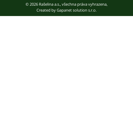
© 2026 Rašelina a.s., všechna práva vyhrazena,
Created by
Gapanet solution s.r.o.