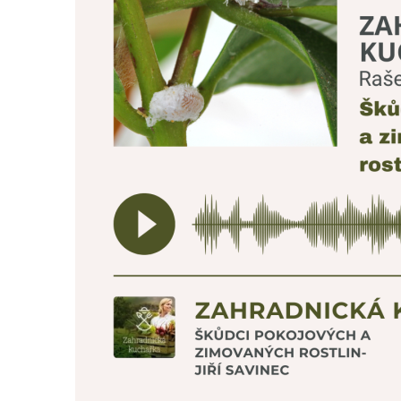
Moravskoslezský kraj
Slovenská republika
Akce pivovaru
O pivovaru
Slavnostní otevření
Druhy piva
Ceník piva
Galerie
Základní kontaktní údaje
Lidé ve firmě
Výrobní závody
Zahradní centra a podnikové prodejny