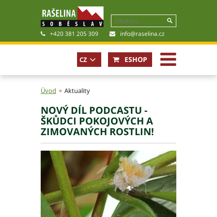
+420 381 205 309
info@raselina.cz
ESHOP
CZ
Úvod
Aktuality
NOVÝ DÍL PODCASTU -
Historie, současnost
ŠKŮDCI POKOJOVÝCH A
Politika společnosti
ZIMOVANÝCH ROSTLIN!
Obchodní podmínky
Pro akcionáře
Kariéra
Certifikáty
Poradna
Fotogalerie
Soubory ke stažení