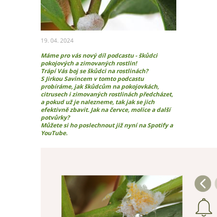
Ochrana osobních údajů – GDPR
Projekty
Video
Projekty
19. 04. 2024
Máme pro vás nový díl podcastu - škůdci
pokojových a zimovaných rostlin!
Trápí Vás boj se škůdci na rostlinách?
Hlavní město Praha
S Jirkou Savincem v tomto podcastu
probíráme, jak škůdcům na pokojovkách,
Středočeský kraj
citrusech i zimovaných rostlinách předcházet,
Jihočeský kraj
a pokud už je nalezneme, tak jak se jich
efektivně zbavit. Jak na červce, molice a další
Plzeňský kraj
potvůrky?
Karlovarský kraj
Můžete si ho poslechnout již nyní na Spotify a
YouTube.
Ústecký kraj
Liberecký kraj
Královéhradecký kraj
Pardubický kraj
Kraj Vysočina
Jihomoravský kraj
Olomoucký kraj
Zlínský kraj