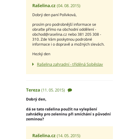
Ochrana osobních údajů – GDPR
Rašelina.cz
(04. 08. 2015)
Projekty
Dobrý den paní Polívková,
Video
Projekty
prosím pro podrobnější informace se
obraťte přímo na obchodní oddělení -
obchod@raselina.cz nebo 381 205 308 -
310. Zde Vám poskytnou podrobné
informace i o dopravě a možných slevách.
Hlavní město Praha
Hezký den
Středočeský kraj
Jihočeský kraj
Rašelina zahradní - tříděná Soběslav
Plzeňský kraj
Karlovarský kraj
Ústecký kraj
Tereza
(11. 05. 2015)
Liberecký kraj
Dobrý den,
Královéhradecký kraj
Pardubický kraj
dá se tato rašelina použít na vylepšení
zahrádky pro zeleninu při smíchání s původní
Kraj Vysočina
zeminou?
Jihomoravský kraj
Olomoucký kraj
Rašelina.cz
(14. 05. 2015)
Zlínský kraj