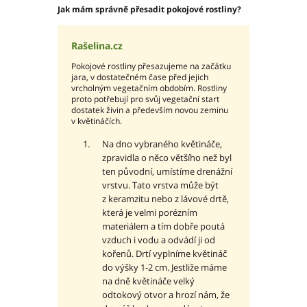
Jak mám správně přesadit pokojové rostliny?
Rašelina.cz
Pokojové rostliny přesazujeme na začátku
jara, v dostatečném čase před jejich
vrcholným vegetačním obdobím. Rostliny
proto potřebují pro svůj vegetační start
dostatek živin a především novou zeminu
v květináčích.
Na dno vybraného květináče,
zpravidla o něco většího než byl
ten původní, umístíme drenážní
vrstvu. Tato vrstva může být
z keramzitu nebo z lávové drtě,
která je velmi porézním
materiálem a tím dobře poutá
vzduch i vodu a odvádí ji od
kořenů. Drtí vyplníme květináč
do výšky 1-2 cm. Jestliže máme
na dně květináče velký
odtokový otvor a hrozí nám, že