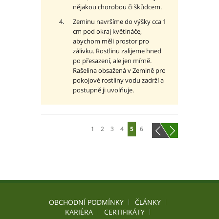
nějakou chorobou či škůdcem.
Zeminu navršíme do výšky cca 1
cm pod okraj květináče,
abychom měli prostor pro
zálivku. Rostlinu zalijeme hned
po přesazení, ale jen mírně.
Rašelina obsažená v Zemině pro
pokojové rostliny vodu zadrží a
postupně ji uvolňuje.
1
2
3
4
5
6
OBCHODNÍ PODMÍNKY
ČLÁNKY
KARIÉRA
CERTIFIKÁTY