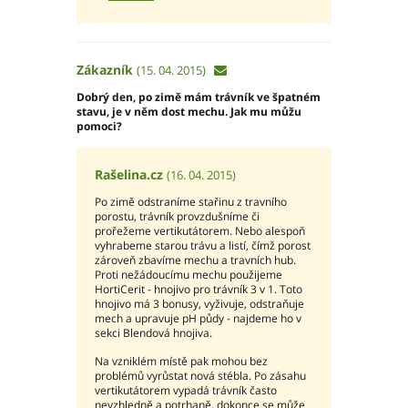
Zákazník
(15. 04. 2015)
Dobrý den, po zimě mám trávník ve špatném
stavu, je v něm dost mechu. Jak mu můžu
pomoci?
Rašelina.cz
(16. 04. 2015)
Po zimě odstraníme stařinu z travního
porostu, trávník provzdušníme či
prořežeme vertikutátorem. Nebo alespoň
vyhrabeme starou trávu a listí, čímž porost
zároveň zbavíme mechu a travních hub.
Proti nežádoucímu mechu použijeme
HortiCerit - hnojivo pro trávník 3 v 1. Toto
hnojivo má 3 bonusy, vyživuje, odstraňuje
mech a upravuje pH půdy - najdeme ho v
sekci Blendová hnojiva.
Na vzniklém místě pak mohou bez
problémů vyrůstat nová stébla. Po zásahu
vertikutátorem vypadá trávník často
nevzhledně a potrhaně, dokonce se může