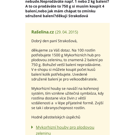
nebude.Neprodáváte např. 1 nebo 2 kg balení?
A to co prodáváte to 750 g si musím koupit 4
balení,nebo jak mám chápat to zmínku
sdružené balení?děkuji Strakošová
Rašelina.cz
(29. 04. 2015)
Dobrý den paní Strakošová,
děkujeme za Váš dotaz. Na 100 rostlin
potřebujete 1500 g Mykorhizních hub pro
plodovou zeleninu, to znamená 2 balení po
750 g. Bohužel vetší balení neprodáváme.
V e-shopu si můžete koupit počet kusů
balení kolik potřebujete. Uvedené
sdružené balení je pro velkoodběratele.
Mykorhizní houby se naváží na kořenový
systém, tím vznikne užitečná symbióza, kdy
rostlina dostane více živin z větší
vzdálenosti a v lépe přijatelné formě. Zvýší
se tak i obranyschopnost rostlin.
Hodně pěstitelských úspěchů
Mykorhizní houby pro plodovou
zeleninu