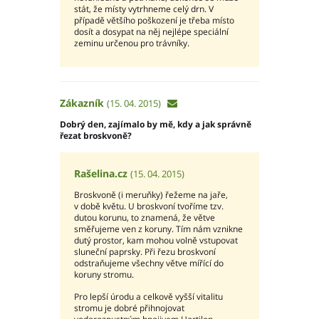
stát, že místy vytrhneme celý drn. V
případě většího poškození je třeba místo
dosít a dosypat na něj nejlépe speciální
zeminu určenou pro trávníky.
Zákazník
(15. 04. 2015)
Dobrý den, zajímalo by mě, kdy a jak správně
řezat broskvoně?
Rašelina.cz
(15. 04. 2015)
Broskvoně (i meruňky) řežeme na jaře,
v době květu. U broskvoní tvoříme tzv.
dutou korunu, to znamená, že větve
směřujeme ven z koruny. Tím nám vznikne
dutý prostor, kam mohou volně vstupovat
sluneční paprsky. Při řezu broskvoní
odstraňujeme všechny větve mířící do
koruny stromu.
Pro lepší úrodu a celkově vyšší vitalitu
stromu je dobré přihnojovat