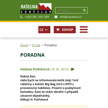
+420 381 205 309
info@raselina.cz
ESHOP
CZ
In case
of not
Úvod
O nás
Poradna
available
locale
PORADNA
EN
Historie, současnost
Politika společnosti
Obchodní podmínky
Helena Polívková
(18. 05. 2015)
Pro akcionáře
Dobrý den,
Kariéra
ráda bych se informovala kolik stojí 1m3
rašeliny v balení Big Bag 2m3 s DPH z
Certifikáty
provozovny Soběslav. Prosím o poskytnutí
Poradna
kontaktu, kam se mám obrátit v případě
závazné objednávky.
Fotogalerie
Děkuji H. Polívková
Soubory ke stažení