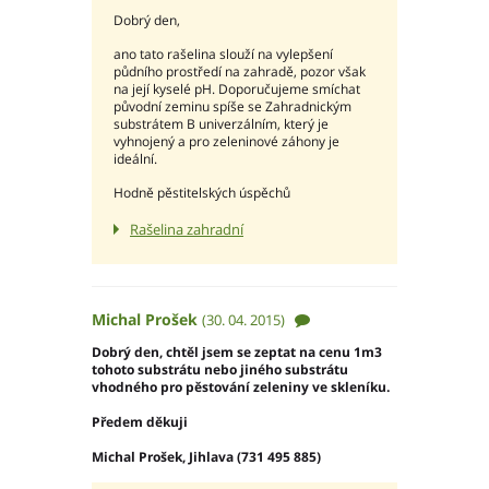
Dobrý den,
Moravskoslezský kraj
Slovenská republika
ano tato rašelina slouží na vylepšení
půdního prostředí na zahradě, pozor však
na její kyselé pH. Doporučujeme smíchat
původní zeminu spíše se Zahradnickým
substrátem B univerzálním, který je
vyhnojený a pro zeleninové záhony je
ideální.
Akce pivovaru
Hodně pěstitelských úspěchů
O pivovaru
Slavnostní otevření
Rašelina zahradní
Druhy piva
Ceník piva
Galerie
Michal Prošek
(30. 04. 2015)
Dobrý den, chtěl jsem se zeptat na cenu 1m3
Základní kontaktní údaje
tohoto substrátu nebo jiného substrátu
vhodného pro pěstování zeleniny ve skleníku.
Lidé ve firmě
Výrobní závody
Předem děkuji
Zahradní centra a podnikové prodejny
Michal Prošek, Jihlava (731 495 885)