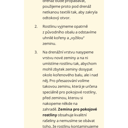
drenáž bude propadávat,
použijeme proto pod drenáž
netkanou textilii tak, aby zakryla
odtokový otvor.
Rostlinu vyjmeme opatrně
z původního obalu a odstavíme
uhnilé kořeny a „vyžilou“
zeminu.
Na drenážní vrstvu nasypeme
vrstvu nové zeminy a na ni
umístíme rostlinu tak, abychom
mohli zbytek zeminy dosypat
okolo kořenového balu, ale i nad
něj. Pro přesazování volíme
takovou zeminu, která je určena
speciálně pro pokojové rostliny,
před zeminou, kterou si
nakopeme někde na
zahradě.
Zemina pro pokojové
rostliny
obsahuje kvalitní
rašeliny a nemusíme se obávat
toho, že rostlinu kontaminujeme