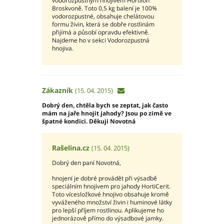
vodorozpustným hnojivem Hortilon
Broskvoně. Toto 0,5 kg balení je 100%
vodorozpustné, obsahuje chelátovou
formu živin, která se dobře rostlinám
přijímá a působí opravdu efektivně.
Najdeme ho v sekci Vodorozpustná
hnojiva.
Zákazník
(15. 04. 2015)
Dobrý den, chtěla bych se zeptat, jak často
mám na jaře hnojit jahody? Jsou po zimě ve
špatné kondici. Děkuji Novotná
Rašelina.cz
(15. 04. 2015)
Dobrý den paní Novotná,
hnojení je dobré provádět při výsadbě
speciálním hnojivem pro jahody HortiCerit.
Toto vícesložkové hnojivo obsahuje kromě
vyváženého množství živin i huminové látky
pro lepší příjem rostlinou. Aplikujeme ho
jednorázově přímo do výsadbové jamky.