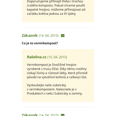
Doporučujeme přihnojit třeba i trochou
zralého kompostu. Pokud chceme použít
kapalné hnojivo, můžeme přihnojovat od
začátku května jednou za tři týdny.
Zákazník
(14. 04. 2015)
Co je to vermikompost?
Rašelina.cz
(15. 04. 2015)
Vermikompost je živočišné hnojivo
vyrobené z trusu žížal. Díky němu rostliny
získají živiny a růstové látky, které příznivě
působí na vytváření kořenů a celkový růst.
Vyzkoušejte naše substráty
s vermikompostem. Naleznete je v
Produktech v sekci Substráty a zeminy.
Zákazník
(14. 04. 2015)