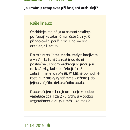
Jak mám postupovat při hnojení orchidejí?
Rašelina.cz
Orchideje, stejně jako ostatní rostliny,
potřebují ke zdárnému růstu živiny. K
přihnojování použijeme Hnojivo pro
orchideje Hortus.
Do misky nalijeme trochu vody s hnojivem
a vnitřní květináč s rostlinou do ní
postavíme. Kořeny orchidejí přijmou jen
tolik zálivky, kolik potřebují, čímž
zabráníme jejich přelití. Přibližně po hodině
rostlinu z misky vyndáme a vložíme ji do
jejího vnějšího dekoračního obalu.
Doporučujeme hnojit orchideje v obdob
vegetace cca 1 za 2 - 3 týdny a v období
vegetačního klidu (v zimě) 1 za měsíc.
14. 04. 2015