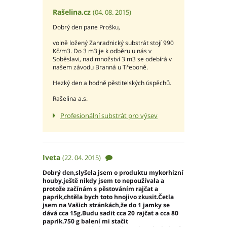
Rašelina.cz
(04. 08. 2015)
Dobrý den pane Prošku,
volně ložený Zahradnický substrát stojí 990
Kč/m3. Do 3 m3 je k odběru u nás v
Soběslavi, nad množství 3 m3 se odebírá v
našem závodu Branná u Třeboně.
Hezký den a hodně pěstitelských úspěchů.
Rašelina a.s.
Profesionální substrát pro výsev
Iveta
(22. 04. 2015)
Dobrý den,slyšela jsem o produktu mykorhizní
houby.ještě nikdy jsem to nepoužívala a
protože začínám s pěstováním rajčat a
paprik,chtěla bych toto hnojivo zkusit.Četla
jsem na Vašich stránkách,že do 1 jamky se
dává cca 15g.Budu sadit cca 20 rajčat a cca 80
paprik.750 g balení mi stačit