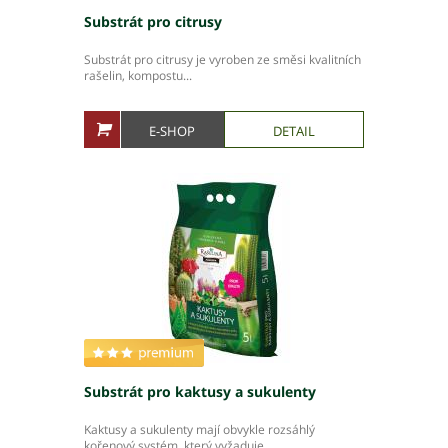
Substrát pro citrusy
Moravskoslezský kraj
Slovenská republika
Substrát pro citrusy je vyroben ze směsi kvalitních
rašelin, kompostu...
E-SHOP
DETAIL
Akce pivovaru
O pivovaru
Slavnostní otevření
Druhy piva
Ceník piva
Galerie
Základní kontaktní údaje
Lidé ve firmě
Výrobní závody
Substrát pro kaktusy a sukulenty
Zahradní centra a podnikové prodejny
Kaktusy a sukulenty mají obvykle rozsáhlý
kořenový systém, který vyžaduje...