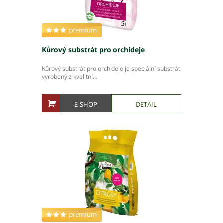
Ochrana osobních údajů – GDPR
Projekty
Video
Projekty
Kůrový substrát pro orchideje
Kůrový substrát pro orchideje je speciální substrát
vyrobený z kvalitní...
Hlavní město Praha
Středočeský kraj
Jihočeský kraj
E-SHOP
DETAIL
Plzeňský kraj
Karlovarský kraj
Ústecký kraj
Liberecký kraj
Královéhradecký kraj
Pardubický kraj
Kraj Vysočina
Jihomoravský kraj
Olomoucký kraj
Zlínský kraj