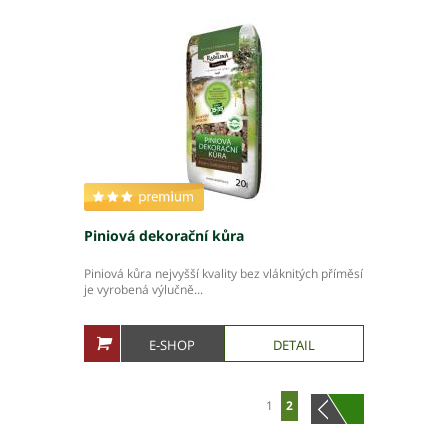
Piniová dekorační kůra
Piniová kůra nejvyšší kvality bez vláknitých příměsí
je vyrobená výlučně...
E-SHOP
DETAIL
1
2