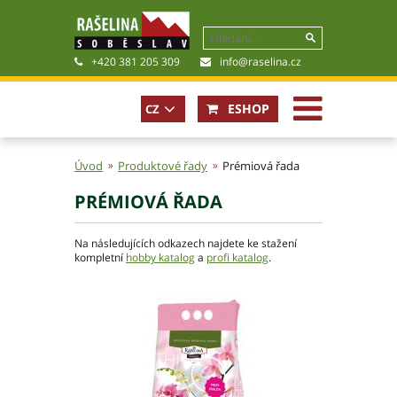
+420 381 205 309
info@raselina.cz
ESHOP
CZ
EN
Úvod
Produktové řady
Prémiová řada
PRÉMIOVÁ ŘADA
Historie, současnost
Politika společnosti
Na následujících odkazech najdete ke stažení
Obchodní podmínky
kompletní
hobby katalog
a
profi katalog
.
Pro akcionáře
Kariéra
Certifikáty
Poradna
Fotogalerie
Soubory ke stažení