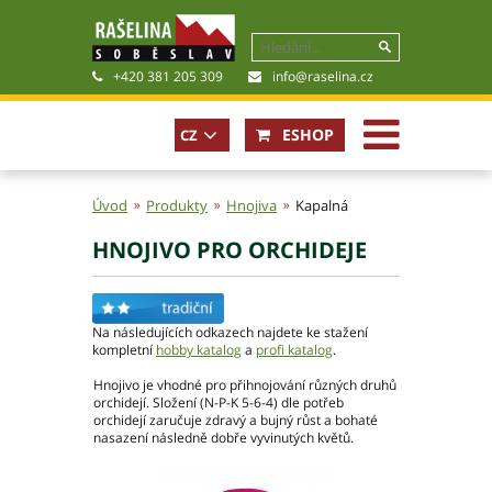
+420 381 205 309
info@raselina.cz
ESHOP
CZ
EN
Úvod
Produkty
Hnojiva
Kapalná
HNOJIVO PRO ORCHIDEJE
Historie, současnost
Politika společnosti
Obchodní podmínky
Na následujících odkazech najdete ke stažení
Pro akcionáře
kompletní
hobby katalog
a
profi katalog
.
Kariéra
Hnojivo je vhodné pro přihnojování různých druhů
Certifikáty
orchidejí. Složení (N-P-K 5-6-4) dle potřeb
Poradna
orchidejí zaručuje zdravý a bujný růst a bohaté
nasazení následně dobře vyvinutých květů.
Fotogalerie
Soubory ke stažení