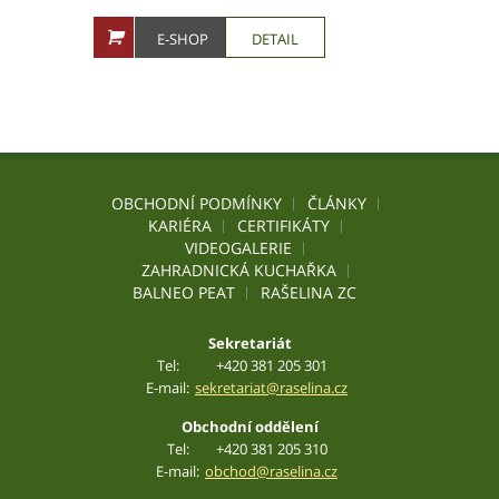
E-SHOP
DETAIL
OBCHODNÍ PODMÍNKY
ČLÁNKY
KARIÉRA
CERTIFIKÁTY
VIDEOGALERIE
ZAHRADNICKÁ KUCHAŘKA
BALNEO PEAT
RAŠELINA ZC
Sekretariát
Tel:
+420 381 205 301
E-mail:
sekretariat@raselina.cz
Obchodní oddělení
Tel:
+420 381 205 310
E-mail:
obchod@raselina.cz