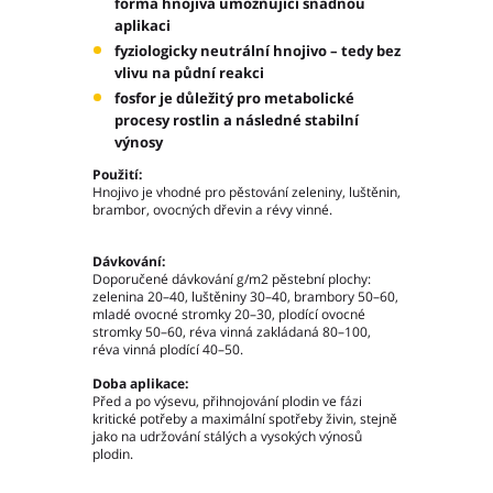
forma hnojiva umožňující snadnou
Moravskoslezský kraj
aplikaci
Slovenská republika
fyziologicky neutrální hnojivo – tedy bez
vlivu na půdní reakci
fosfor je důležitý pro metabolické
procesy rostlin a následné stabilní
výnosy
Použití:
Akce pivovaru
Hnojivo je vhodné pro pěstování zeleniny, luštěnin,
O pivovaru
brambor, ovocných dřevin a révy vinné.
Slavnostní otevření
Druhy piva
Dávkování:
Doporučené dávkování g/m2 pěstební plochy:
Ceník piva
zelenina 20–40, luštěniny 30–40, brambory 50–60,
Galerie
mladé ovocné stromky 20–30, plodící ovocné
stromky 50–60, réva vinná zakládaná 80–100,
réva vinná plodící 40–50.
Základní kontaktní údaje
Doba aplikace:
Lidé ve firmě
Před a po výsevu, přihnojování plodin ve fázi
kritické potřeby a maximální spotřeby živin, stejně
Výrobní závody
jako na udržování stálých a vysokých výnosů
Zahradní centra a podnikové prodejny
plodin.