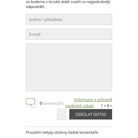
se budeme v brzské době snažit co nejpodrobněji
odpovědět.
Informace o ochraně
0
komentářů
osobních údajů
1 + 9 =
Prozatím nebyly vloženy žádné komentáře.