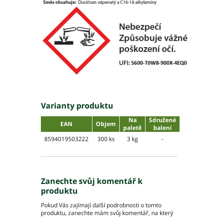
Varianty produktu
Na
Sdružené
EAN
Objem
paletě
balení
8594019503222
300 ks
3 kg
-
Zanechte svůj komentář k
produktu
Pokud Vás zajímají další podrobnosti o tomto
produktu, zanechte mám svůj komentář, na který