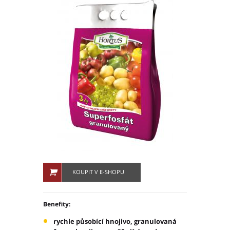
Ochrana osobních údajů – GDPR
Projekty
Video
Projekty
Hlavní město Praha
Středočeský kraj
Jihočeský kraj
Plzeňský kraj
Karlovarský kraj
Ústecký kraj
Liberecký kraj
Královéhradecký kraj
KOUPIT V E-SHOPU
Pardubický kraj
Kraj Vysočina
Jihomoravský kraj
Benefity:
Olomoucký kraj
rychle působící hnojivo, granulovaná
Zlínský kraj