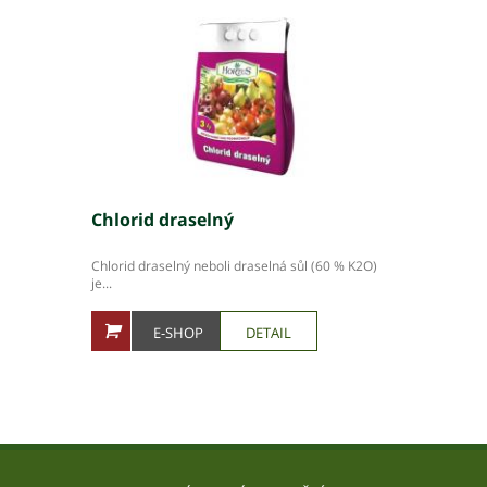
Chlorid draselný
Chlorid draselný neboli draselná sůl (60 % K2O)
je...
E-SHOP
DETAIL