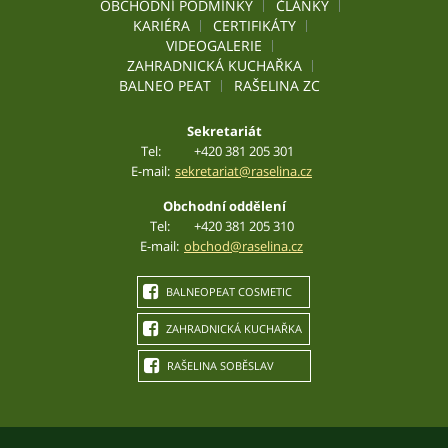
OBCHODNÍ PODMÍNKY
ČLÁNKY
KARIÉRA
CERTIFIKÁTY
VIDEOGALERIE
ZAHRADNICKÁ KUCHAŘKA
BALNEO PEAT
RAŠELINA ZC
Sekretariát
Tel:
+420 381 205 301
E-mail:
sekretariat@raselina.cz
Obchodní oddělení
Tel:
+420 381 205 310
E-mail:
obchod@raselina.cz
BALNEOPEAT COSMETIC
ZAHRADNICKÁ KUCHAŘKA
RAŠELINA SOBĚSLAV