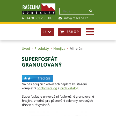
+420 381 205 309
info@raselina.cz
ESHOP
CZ
EN
Úvod
Produkty
Hnojiva
Minerální
SUPERFOSFÁT
Historie, současnost
GRANULOVANÝ
Politika společnosti
Obchodní podmínky
Pro akcionáře
Na následujících odkazech najdete ke stažení
Kariéra
kompletní
hobby katalog
a
profi katalog
.
Certifikáty
Superfosfát je univerzální fosforečné granulované
Poradna
hnojivo, vhodné pro pěstování zeleniny, ovocných
Fotogalerie
dřevin a révy vinné.
Soubory ke stažení