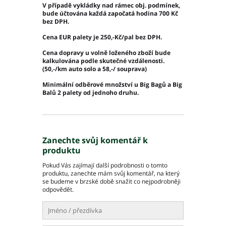
V případě vykládky nad rámec obj. podmínek,
bude účtována každá započatá hodina 700 Kč
bez DPH.
Cena EUR palety je 250,-Kč/pal bez DPH.
Cena dopravy u volně loženého zboží bude
kalkulována podle skutečné vzdálenosti.
(50,-/km auto solo a 58,-/ souprava)
Minimální odběrové množství u Big Bagů a Big
Balů 2 palety od jednoho druhu.
Zanechte svůj komentář k
produktu
Pokud Vás zajímají další podrobnosti o tomto
produktu, zanechte mám svůj komentář, na který
se budeme v brzské době snažit co nejpodrobněji
odpovědět.