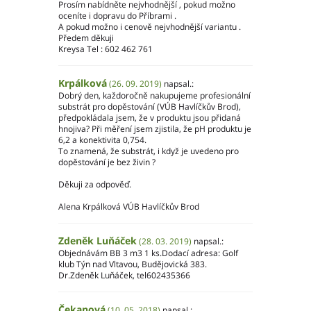
Prosím nabídněte nejvhodnější , pokud možno
oceníte i dopravu do Příbrami .
A pokud možno i cenově nejvhodnější variantu .
Předem děkuji
Kreysa Tel : 602 462 761
Krpálková
(26. 09. 2019)
napsal.:
Dobrý den, každoročně nakupujeme profesionální
substrát pro dopěstování (VÚB Havlíčkův Brod),
předpokládala jsem, že v produktu jsou přidaná
hnojiva? Při měření jsem zjistila, že pH produktu je
6,2 a konektivita 0,754.
To znamená, že substrát, i když je uvedeno pro
dopěstování je bez živin ?
Děkuji za odpověď.
Alena Krpálková VÚB Havlíčkův Brod
Zdeněk Luňáček
(28. 03. 2019)
napsal.:
Objednávám BB 3 m3 1 ks.Dodací adresa: Golf
klub Týn nad Vltavou, Budějovická 383.
Dr.Zdeněk Luňáček, tel602435366
Čekanová
(10. 05. 2018)
napsal.: