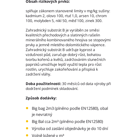
Obsah rizikových prvků:
Moravskoslezský kraj
splňuje zákonem stanovené limity v mg/kg sušiny:
Slovenská republika
kadmium 2, olovo 100, rtuť 1,0, arsen 10, chrom
100, molybden 5, nikl 50, měď 100, zinek 300.
Zahradnický substrát B je vyráběn ze směsi
kvalitních přechodových a slatinných rašelin
minerálního kombinovaného hnojiva se stopovými
prvky a jemně mletého dolomitického vápence.
Akce pivovaru
Zahradnický substrát B udržuje kyprost a
vzdušnost půd, zaručuje dobrý růst, bohatou
O pivovaru
tvorbu kořenů a květů, zadržováním slunečních
Slavnostní otevření
paprsků umožňuje lepší využití tepla pro růst
rostlin, urychluje zakořeňování a přispívá k
Druhy piva
zadržení vláhy.
Ceník piva
Doba použitelnosti:
30 měsíců od data výroby při
Galerie
dodržení podmínek skladování.
Způsob dodávky:
Základní kontaktní údaje
Big bag 2m3 (plněno podle EN12580), obal
Lidé ve firmě
je nevratný
Výrobní závody
Big Bal cca 2m³ (plněno podle EN12580)
Zahradní centra a podnikové prodejny
Výroba od zaslání objednávky je do 10 dní
Volně ložené v m³