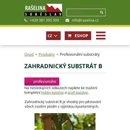
+420 381 205 309
info@raselina.cz
ESHOP
CZ
EN
Úvod
Produkty
Profesionální substráty
ZAHRADNICKÝ SUBSTRÁT B
Historie, současnost
Politika společnosti
Obchodní podmínky
Na následujících odkazech najdete ke stažení
Pro akcionáře
kompletní
hobby katalog
a
profi katalog
.
Kariéra
Zahradnický substrát B je vhodný pro pěstování
Certifikáty
všech rostlin/ plodin s výjimkou kyselomilných.
Poradna
Fotogalerie
Soubory ke stažení