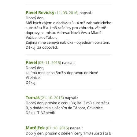
Pavel Revický
(11. 03. 2016)
napsal.:
Dobrý den.
Měl bych zájem o dodávku 3 - 4 m3 zahradnického
substrátu B a 1m3 rašeliny pro záhradu, včetně
dopravy na místo. Adresa: Nová Ves u Mladé
Vožice, okr. Tábor.
Zajímá mne cenová nabídka - objednám obratem.
Děkuji za odpověď.
Pavel
(05. 11. 2015)
napsal.:
Dobrý den,
zajímá mne cena 5m3 s dopravou do Nové
Včelnice.
Děkuji
Tomáš
(21. 10. 2015)
napsal.:
Dobrý den, prosím o cenu Big Bal 2 m3 substrátu
B, s dodáním a složením do Tábora, Čekanice.
Děkuji T. Vápeník
Matějček
(07. 10. 2015)
napsal.:
Dobrý den, prosím o sdělení ceny 1m3 substrátu b