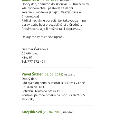
Dobrý den, sháníme do skleníku 5-6 tun zeminy,
kde bychom chtěli pěstovat základní
zeleninu...můžeme ji najít u Vás? (Údlice u
Chomutova)
Rádi si necháme poradit , jak takovou zeminu
upravit ,aby byla provzdušněná a úrodná... .
Prosím cenu a je-li možno tak i dopravu ...
Děkujeme Vám za spolupráci.
Dagmar Čekanová
ČEKAN sro.
Klíny 61
Tel. 777 672 401
Pavel Šittler
(08. 05. 2018)
napsal.:
Dobrý den,
Rád bych objednal substrát B BB 3m3 v ceně
3.134 Kč vč. DPH
Potřebuji tento do pátku 11.5.
Kontaktujte mne prosím na mob. 773671065
Moc díky
Knejslíková
(20. 04. 2018)
napsal.: