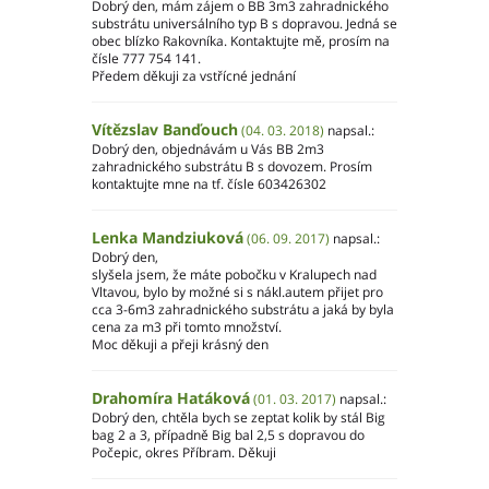
Dobrý den, mám zájem o BB 3m3 zahradnického
substrátu universálního typ B s dopravou. Jedná se
obec blízko Rakovníka. Kontaktujte mě, prosím na
čísle 777 754 141.
Předem děkuji za vstřícné jednání
Vítězslav Banďouch
(04. 03. 2018)
napsal.:
Dobrý den, objednávám u Vás BB 2m3
zahradnického substrátu B s dovozem. Prosím
kontaktujte mne na tf. čísle 603426302
Lenka Mandziuková
(06. 09. 2017)
napsal.:
Dobrý den,
slyšela jsem, že máte pobočku v Kralupech nad
Vltavou, bylo by možné si s nákl.autem přijet pro
cca 3-6m3 zahradnického substrátu a jaká by byla
cena za m3 při tomto množství.
Moc děkuji a přeji krásný den
Drahomíra Hatáková
(01. 03. 2017)
napsal.:
Dobrý den, chtěla bych se zeptat kolik by stál Big
bag 2 a 3, případně Big bal 2,5 s dopravou do
Počepic, okres Příbram. Děkuji