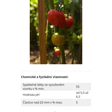
Ochrana osobních údajů – GDPR
Projekty
Video
Projekty
Hlavní město Praha
Středočeský kraj
Jihočeský kraj
Plzeňský kraj
Karlovarský kraj
Ústecký kraj
Liberecký kraj
Chemické a fyzikální vlastnosti:
Královéhradecký kraj
Spalitelné látky ve vysušeném
55
Pardubický kraj
vzorku v % min.
od 5,0 až
Kraj Vysočina
Hodnota pH
6,5
Jihomoravský kraj
Částice nad 20 mm v % max.
5
Olomoucký kraj
Zlínský kraj