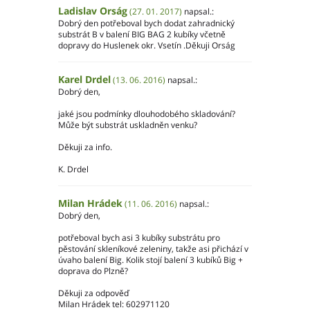
Ladislav Orság
(27. 01. 2017)
napsal.:
Dobrý den potřeboval bych dodat zahradnický
substrát B v balení BIG BAG 2 kubíky včetně
dopravy do Huslenek okr. Vsetín .Děkuji Orság
Karel Drdel
(13. 06. 2016)
napsal.:
Dobrý den,
jaké jsou podmínky dlouhodobého skladování?
Může být substrát uskladněn venku?
Děkuji za info.
K. Drdel
Milan Hrádek
(11. 06. 2016)
napsal.:
Dobrý den,
potřeboval bych asi 3 kubíky substrátu pro
pěstování skleníkové zeleniny, takže asi přichází v
úvaho balení Big. Kolik stojí balení 3 kubíků Big +
doprava do Plzně?
Děkuji za odpověď
Milan Hrádek tel: 602971120