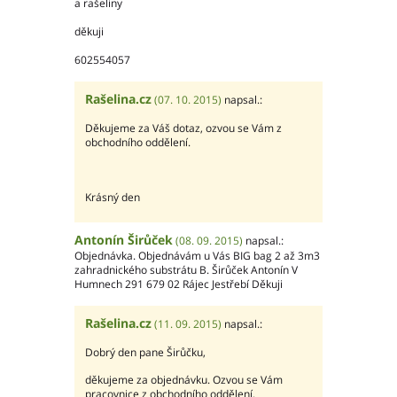
a rašeliny
děkuji
602554057
Rašelina.cz
(07. 10. 2015)
napsal.:
Děkujeme za Váš dotaz, ozvou se Vám z
obchodního oddělení.
Krásný den
Antonín Širůček
(08. 09. 2015)
napsal.:
Objednávka. Objednávám u Vás BIG bag 2 až 3m3
zahradnického substrátu B. Širůček Antonín V
Humnech 291 679 02 Rájec Jestřebí Děkuji
Rašelina.cz
(11. 09. 2015)
napsal.:
Dobrý den pane Širůčku,
děkujeme za objednávku. Ozvou se Vám
pracovnice z obchodního oddělení.